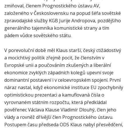
zmiňoval, členem Prognostického ústavu AV,
založeného v Československu na popud šéfa sovětské
zpravodajské služby KGB Jurije Andropova, pozdějšího
generálního tajemníka komunistické strany a tím
pádem vůdce sovětského státu.
V porevoluční době měl Klaus starší, český ctižádostivý
a mocichtivý politik zřejmě pocit, že členstvím v
Evropské unii a poučováním zkušených a liberální
ekonomice zvyklých západních kolegů upevní svoje
dominantní postavení i v celoevropském spojení. První
náraz nastal, když ekonomické instituce EU zpochybnily
optimistickou prezentaci a kamuflovaná čísla o
vyrovnaném státním rozpočtu, která předkládal
pověřenec Václava Klause Vladimír Dlouhý, člen jeho
vlády a rovněž dřívější člen Prognostického ústavu.
Postupem času předseda ODS Klaus nabyl přesvědčení,