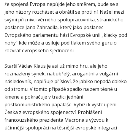
že spojená Evropa nepůjde jeho směrem, bude se s
jeho názory rozcházet a obrátil se proti ní. Našel mezi
svými příznivci věrného spolupracovníka, stranického
poslance Jana Zahradila, který jako poslanec
Evropského parlamentu hází Evropské unii „klacky pod
nohy“ kde může a usiluje pod tlakem svého guru o
rozvrat evropského sjednocení.
Starší Václav Klaus je asi už mimo hru, ale jeho
rozmazlený synek, nabubřelý, arogantní a vulgární
následovník, naplňuje přísloví, že jablko nepadá daleko
od stromu. V tomto případě spadlo na zem těsně u
kmene a pokračuje v tradici jednání
postkomunistického papaláše. Vybízí k vystoupení
Česka z evropského spojenectví. Prohlášení
francouzského prezidenta Macrona s výzvou k
účinnější spolupráci na těsnější evropské integraci