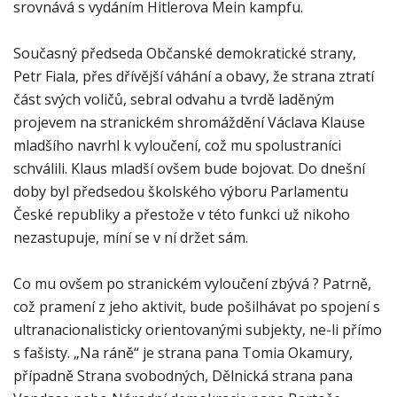
srovnává s vydáním Hitlerova Mein kampfu.
Současný předseda Občanské demokratické strany,
Petr Fiala, přes dřívější váhání a obavy, že strana ztratí
část svých voličů, sebral odvahu a tvrdě laděným
projevem na stranickém shromáždění Václava Klause
mladšího navrhl k vyloučení, což mu spolustraníci
schválili. Klaus mladší ovšem bude bojovat. Do dnešní
doby byl předsedou školského výboru Parlamentu
České republiky a přestože v této funkci už nikoho
nezastupuje, míní se v ní držet sám.
Co mu ovšem po stranickém vyloučení zbývá ? Patrně,
což pramení z jeho aktivit, bude pošilhávat po spojení s
ultranacionalisticky orientovanými subjekty, ne-li přímo
s fašisty. „Na ráně“ je strana pana Tomia Okamury,
případně Strana svobodných, Dělnická strana pana