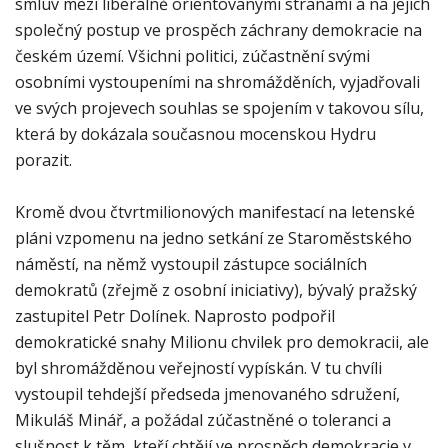
smluv mezi liberálně orientovanými stranami a na jejich
společný postup ve prospěch záchrany demokracie na
českém území. Všichni politici, zúčastnění svými
osobními vystoupeními na shromážděních, vyjadřovali
ve svých projevech souhlas se spojením v takovou sílu,
která by dokázala současnou mocenskou Hydru
porazit.
Kromě dvou čtvrtmilionových manifestací na letenské
pláni vzpomenu na jedno setkání ze Staroměstského
náměstí, na němž vystoupil zástupce sociálních
demokratů (zřejmě z osobní iniciativy), bývalý pražský
zastupitel Petr Dolínek. Naprosto podpořil
demokratické snahy Milionu chvilek pro demokracii, ale
byl shromážděnou veřejností vypískán. V tu chvíli
vystoupil tehdejší předseda jmenovaného sdružení,
Mikuláš Minář, a požádal zúčastněné o toleranci a
slušnost k těm, kteří chtějí ve prospěch demokracie v