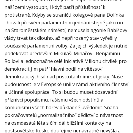
naší zemi vystoupit, i když patří příslušností k
protistraně. Kdyby se straničtí kolegové pana Dolínka
chovali při svém parlamentním jednání stejně jako on
na Staroměstském náměstí, nemusela agonie Babišovy
vlády trvat tak dlouho, až nepřirozený stav vyřešily
současné parlamentní volby. Za jejich výsledek je nutné
poděkovat především Mikuláši Minářovi, Benjaminu
Rollovi a jednoznačně celé iniciativě Milionu chvilek pro
demokracii. Jim patří hlavní podíl na vítězství
demokratických sil nad posttotalitními subjekty. Naše
budoucnost je v Evropské unii v rámci aktivního členství
a účinné spolupráce. To si budou muset dosavadní
příznivci populismu, fašismu všech odstínů a
komunismu všech barev důkladně uvědomit. Snaha
pokračovatelů „normalizačního“ dědictví o návaznost
na osmdesátá léta s čím dál bližšími kontakty na
postsovětské Rusko doufejme nenávratně nevyšla a