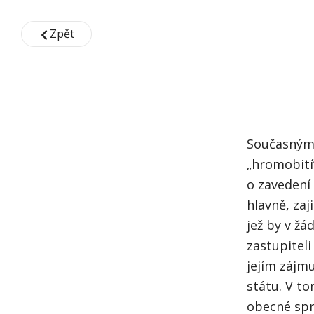
Zpět
Současným 
„hromobití“
o zavedení 
hlavně, zaj
jež by v ž
zastupiteli
jejím zájm
státu. V t
obecné spr