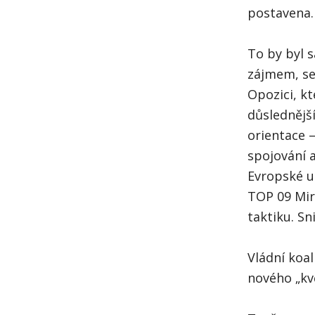
postavena.
To by byl 
zájmem, se 
Opozici, k
důslednější
orientace 
spojování a
Evropské un
TOP 09 Mir
taktiku. Sn
Vládní koal
nového „kv