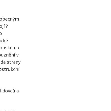
á obecným
jí ?
o
ické
vropskému
ouznění v
eda strany
bstrukční
 lidovců a