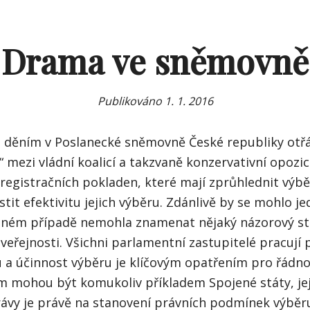
Drama ve sněmovně
Publikováno
1. 1. 2016
děním v Poslanecké sněmovně České republiky otř
 mezi vládní koalicí a takzvaně konzervativní opozicí
registračních pokladen, které mají zprůhlednit výbě
istit efektivitu jejich výběru. Zdánlivě by se mohlo je
ádném případě nemohla znamenat nějaký názorový st
 veřejnosti. Všichni parlamentní zastupitelé pracují 
u a účinnost výběru je klíčovým opatřením pro řádno
om mohou být komukoliv příkladem Spojené státy, jeji
ávy je právě na stanovení právních podmínek výběr