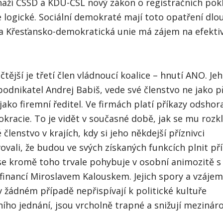
snaží ČSSD a KDU-ČSL nový zákon o registračních po
e logické. Sociální demokraté mají toto opatření dl
 Křesťansko-demokratická unie má zájem na efektiv
tější je třetí člen vládnoucí koalice – hnutí ANO. Je
odnikatel Andrej Babiš, vede své členstvo ne jako p
 jako firemní ředitel. Ve firmách platí příkazy odshor
kracie. To je vidět v současné době, jak se mu rozk
členstvo v krajích, kdy si jeho někdejší příznivci
vali, že budou ve svých získaných funkcích plnit pří
se kromě toho trvale pohybuje v osobní animozitě s
financí Miroslavem Kalouskem. Jejich spory a vzáje
 žádném případě nepřispívají k politické kultuře
ího jednání, jsou vrcholně trapné a snižují mezináro