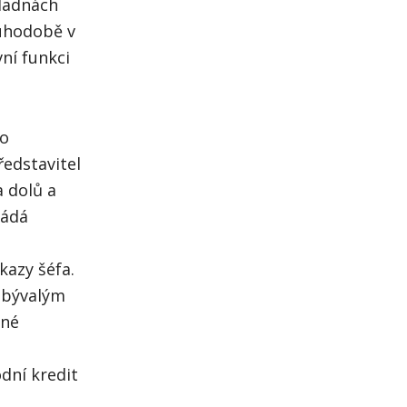
kladnách
ouhodobě v
ní funkci
ho
ředstavitel
a dolů a
ládá
kazy šéfa.
 bývalým
mné
dní kredit