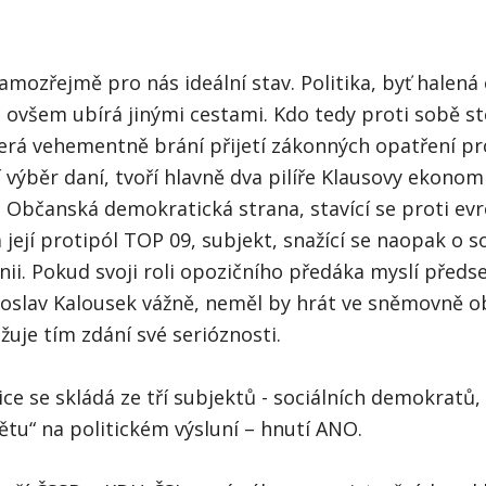
samozřejmě pro nás ideální stav. Politika, byť halen
ovšem ubírá jinými cestami. Kdo tedy proti sobě sto
terá vehementně brání přijetí zákonných opatření pr
 výběr daní, tvoří hlavně dva pilíře Klausovy ekonom
– Občanská demokratická strana, stavící se proti e
 její protipól TOP 09, subjekt, snažící se naopak o s
ii. Pokud svoji roli opozičního předáka myslí předs
oslav Kalousek vážně, neměl by hrát ve sněmovně o
ižuje tím zdání své serióznosti.
ice se skládá ze tří subjektů - sociálních demokratů,
ětu“ na politickém výsluní – hnutí ANO.