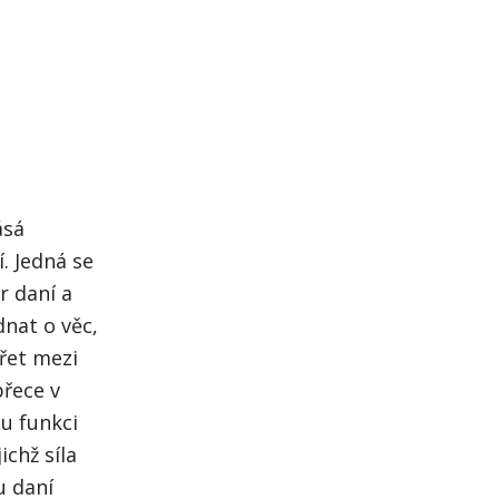
ásá
. Jedná se
r daní a
dnat o věc,
řet mezi
přece v
u funkci
chž síla
u daní